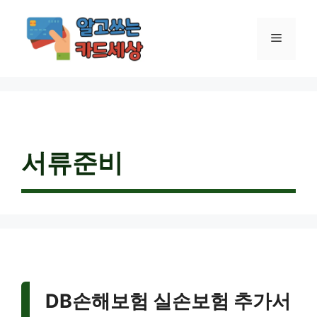
컨
텐
메
츠
로
건
뉴
너
뛰
기
서류준비
DB손해보험 실손보험 추가서