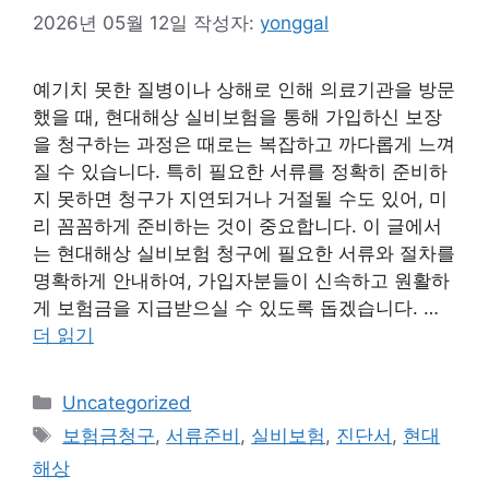
2026년 05월 12일
작성자:
yonggal
예기치 못한 질병이나 상해로 인해 의료기관을 방문
했을 때, 현대해상 실비보험을 통해 가입하신 보장
을 청구하는 과정은 때로는 복잡하고 까다롭게 느껴
질 수 있습니다. 특히 필요한 서류를 정확히 준비하
지 못하면 청구가 지연되거나 거절될 수도 있어, 미
리 꼼꼼하게 준비하는 것이 중요합니다. 이 글에서
는 현대해상 실비보험 청구에 필요한 서류와 절차를
명확하게 안내하여, 가입자분들이 신속하고 원활하
게 보험금을 지급받으실 수 있도록 돕겠습니다. …
더 읽기
카
Uncategorized
테
태
보험금청구
,
서류준비
,
실비보험
,
진단서
,
현대
고
그
해상
리