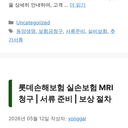
을 상세히 안내하여, 고객 …
더 읽기
카
Uncategorized
테
태
동양생명
,
보험금청구
,
서류준비
,
실비보험
,
추
고
그
가서류
리
롯데손해보험 실손보험 MRI
청구 | 서류 준비 | 보상 절차
2026년 05월 12일
작성자:
yonggal