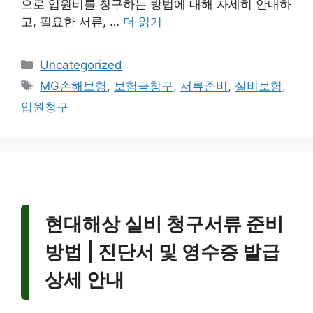
으로 입원비를 청구하는 방법에 대해 자세히 안내하
고, 필요한 서류, …
더 읽기
카
Uncategorized
테
태
MG손해보험
,
보험금청구
,
서류준비
,
실비보험
,
고
그
입원청구
리
현대해상 실비 청구서류 준비
방법 | 진단서 및 영수증 발급
상세 안내