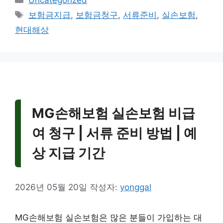
Uncategorized
테
태
보험금지급
,
보험금청구
,
서류준비
,
실손보험
,
고
그
현대해상
리
MG손해보험 실손보험 비급
여 청구 | 서류 준비 방법 | 예
상 지급 기간
2026년 05월 20일
작성자:
yonggal
MG손해보험 실손보험은 많은 분들이 가입하는 대