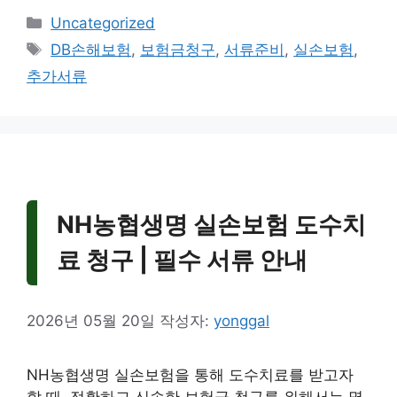
카
Uncategorized
테
태
DB손해보험
,
보험금청구
,
서류준비
,
실손보험
,
고
그
추가서류
리
NH농협생명 실손보험 도수치
료 청구 | 필수 서류 안내
2026년 05월 20일
작성자:
yonggal
NH농협생명 실손보험을 통해 도수치료를 받고자