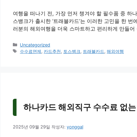
여행을 떠나기 전, 가장 먼저 챙겨야 할 필수품 중 하나
스뱅크가 출시한 ‘트래블카드’는 이러한 고민을 한 번에
러분의 해외여행을 더욱 스마트하고 편리하게 만들어 
카
Uncategorized
테
태
수수료면제
,
카드추천
,
토스뱅크
,
트래블카드
,
해외여행
고
그
리
하나카드 해외직구 수수료 없는 
2025년 09월 29일
작성자:
yonggal