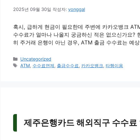
2025년 09월 30일
작성자:
yonggal
혹시, 급하게 현금이 필요한데 주변에 카카오뱅크 AT
수수료가 얼마나 나올지 궁금하신 적은 없으신가요? 현
히 주거래 은행이 아닌 경우, ATM 출금 수수료는 예
카
Uncategorized
테
태
ATM
,
수수료면제
,
출금수수료
,
카카오뱅크
,
타행이용
고
그
리
제주은행카드 해외직구 수수료 없는