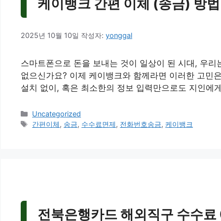
케이뱅크 간편 이체 (송금) 방법
2025년 10월 10일
작성자:
yonggal
스마트폰으로 돈을 보내는 것이 일상이 된 시대, 우리
없으신가요? 이제 케이뱅크와 함께라면 이러한 고민은 
설치 없이, 혹은 최소한의 정보 입력만으로도 지인에게
카
Uncategorized
테
태
간편이체
,
송금
,
수수료면제
,
전화번호송금
,
케이뱅크
고
그
리
전북은행카드 해외직구 수수료 0