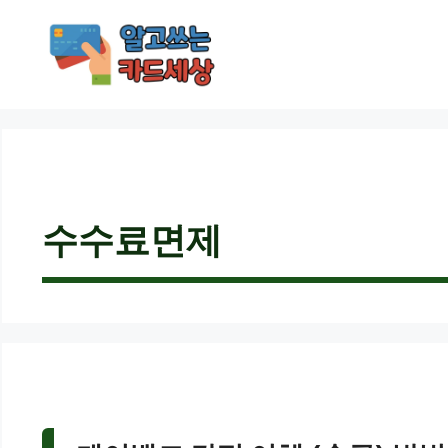
컨
텐
츠
로
건
너
뛰
기
수수료면제