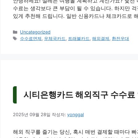
안녕하세요! 설레는 여행을 계획하고 계신가요? 낯선 
수료는 생각보다 큰 부담이 될 수 있습니다. 하지만 
있게 추천해 드립니다. 일반 신용카드나 체크카드로 해
카
Uncategorized
테
태
수수료면제
,
우체국카드
,
트래블카드
,
해외결제
,
환전우대
고
그
리
시티은행카드 해외직구 수수료 없
2025년 09월 28일
작성자:
yonggal
해외 직구를 즐기는 당신, 혹시 매번 결제할 때마다 