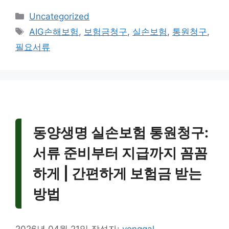
카
Uncategorized
테
태
AIG손해보험
,
보험금청구
,
실손보험
,
통원청구
,
고
그
필요서류
리
동양생명 실손보험 통원청구:
서류 준비부터 지급까지 꼼꼼
하게 | 간편하게 보험금 받는
방법