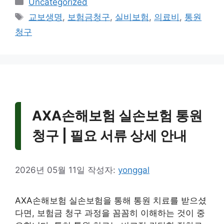
카
Uncategorized
테
태
교보생명
,
보험금청구
,
실비보험
,
의료비
,
통원
고
그
청구
리
AXA손해보험 실손보험 통원
청구 | 필요 서류 상세 안내
2026년 05월 11일
작성자:
yonggal
AXA손해보험 실손보험을 통해 통원 치료를 받으셨
다면, 보험금 청구 과정을 꼼꼼히 이해하는 것이 중