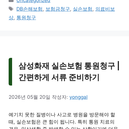
Uncategorized
테
태
DB손해보험
,
보험금청구
,
실손보험
,
의료비보
고
그
상
,
통원청구
리
삼성화재 실손보험 통원청구 |
간편하게 서류 준비하기
2026년 05월 20일
작성자:
yonggal
예기치 못한 질병이나 사고로 병원을 방문해야 할
때, 실손보험은 큰 힘이 됩니다. 특히 통원 치료의