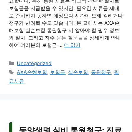
요합니다. 특히 통원 치료는 비교적 간단한 절차로
보험금을 지급받을 수 있지만, 필요한 서류를 제대
로 준비하지 못하면 예상보다 시간이 오래 걸리거나
청구가 반려될 수도 있습니다. 본 글에서는 AXA손
해보험 실손보험 통원청구 시 알아야 할 필수 정보
와 절차, 그리고 자주 묻는 질문들을 상세하게 안내
하여 여러분의 보험금 …
더 읽기
카
Uncategorized
테
태
AXA손해보험
,
보험금
,
실손보험
,
통원청구
,
필
고
그
요서류
리
동양생명 실비 통원청구: 진료