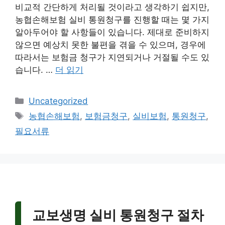
비교적 간단하게 처리될 것이라고 생각하기 쉽지만,
농협손해보험 실비 통원청구를 진행할 때는 몇 가지
알아두어야 할 사항들이 있습니다. 제대로 준비하지
않으면 예상치 못한 불편을 겪을 수 있으며, 경우에
따라서는 보험금 청구가 지연되거나 거절될 수도 있
습니다. …
더 읽기
카
Uncategorized
테
태
농협손해보험
,
보험금청구
,
실비보험
,
통원청구
,
고
그
필요서류
리
교보생명 실비 통원청구 절차