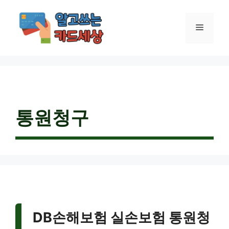
컨
텐
메
츠
로
건
뉴
너
뛰
기
통원청구
DB손해보험 실손보험 통원청