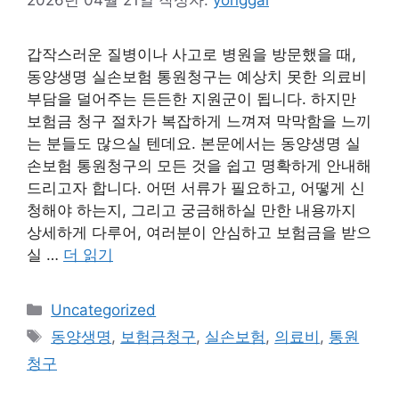
2026년 04월 21일
작성자:
yonggal
갑작스러운 질병이나 사고로 병원을 방문했을 때,
동양생명 실손보험 통원청구는 예상치 못한 의료비
부담을 덜어주는 든든한 지원군이 됩니다. 하지만
보험금 청구 절차가 복잡하게 느껴져 막막함을 느끼
는 분들도 많으실 텐데요. 본문에서는 동양생명 실
손보험 통원청구의 모든 것을 쉽고 명확하게 안내해
드리고자 합니다. 어떤 서류가 필요하고, 어떻게 신
청해야 하는지, 그리고 궁금해하실 만한 내용까지
상세하게 다루어, 여러분이 안심하고 보험금을 받으
실 …
더 읽기
카
Uncategorized
테
태
동양생명
,
보험금청구
,
실손보험
,
의료비
,
통원
고
그
청구
리