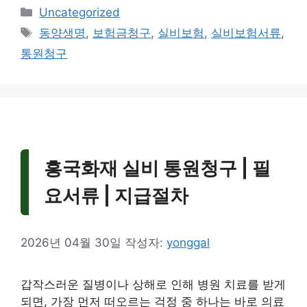
카
Uncategorized
테
태
동양생명
,
보험금청구
,
실비보험
,
실비보험서류
,
고
그
통원청구
리
흥국화재 실비 통원청구 | 필
요서류 | 지급절차
2026년 04월 30일
작성자:
yonggal
갑작스러운 질병이나 상해로 인해 병원 치료를 받게
되면, 가장 먼저 떠오르는 걱정 중 하나는 바로 의료