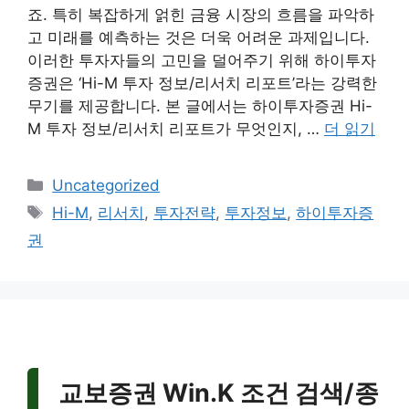
죠. 특히 복잡하게 얽힌 금융 시장의 흐름을 파악하
고 미래를 예측하는 것은 더욱 어려운 과제입니다.
이러한 투자자들의 고민을 덜어주기 위해 하이투자
증권은 ‘Hi-M 투자 정보/리서치 리포트’라는 강력한
무기를 제공합니다. 본 글에서는 하이투자증권 Hi-
M 투자 정보/리서치 리포트가 무엇인지, …
더 읽기
카
Uncategorized
테
태
Hi-M
,
리서치
,
투자전략
,
투자정보
,
하이투자증
고
그
권
리
교보증권 Win.K 조건 검색/종