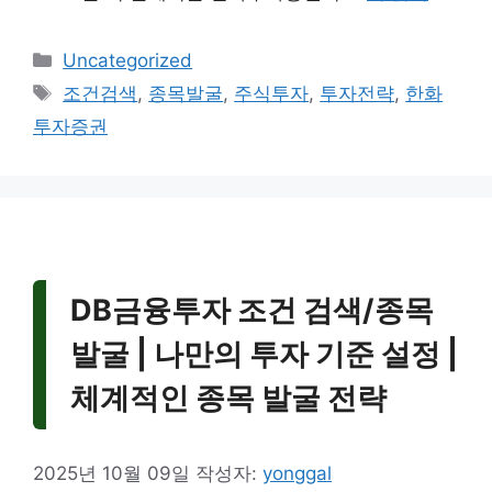
카
Uncategorized
테
태
조건검색
,
종목발굴
,
주식투자
,
투자전략
,
한화
고
그
투자증권
리
DB금융투자 조건 검색/종목
발굴 | 나만의 투자 기준 설정 |
체계적인 종목 발굴 전략
2025년 10월 09일
작성자:
yonggal