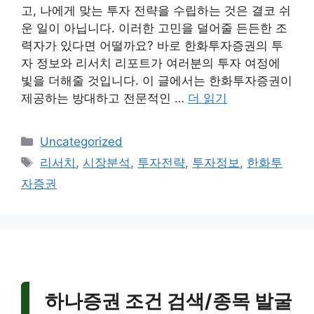
고, 나에게 맞는 투자 전략을 수립하는 것은 결코 쉬
운 일이 아닙니다. 이러한 고민을 덜어줄 든든한 조
력자가 있다면 어떨까요? 바로 한화투자증권의 투
자 정보와 리서치 리포트가 여러분의 투자 여정에
빛을 더해줄 것입니다. 이 글에서는 한화투자증권이
제공하는 방대하고 전문적인 …
더 읽기
카
Uncategorized
테
태
리서치
,
시장분석
,
투자전략
,
투자정보
,
한화투
고
그
자증권
리
하나증권 조건 검색/종목 발굴