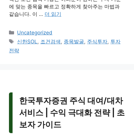
에 맞는 종목을 빠르고 정확하게 찾아주는 마법과
같습니다. 이 …
더 읽기
카
Uncategorized
테
태
신한SOL
,
조건검색
,
종목발굴
,
주식투자
,
투자
고
그
전략
리
한국투자증권 주식 대여/대차
서비스 | 수익 극대화 전략 | 초
보자 가이드