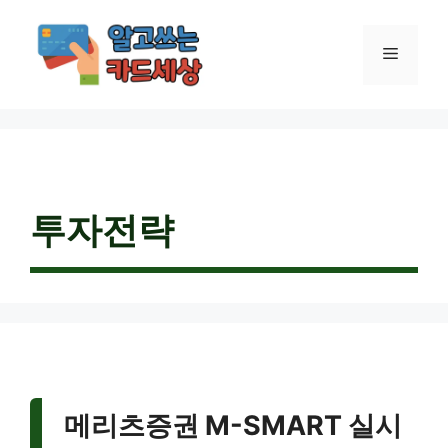
컨
텐
메
츠
로
건
뉴
너
뛰
기
투자전략
메리츠증권 M-SMART 실시