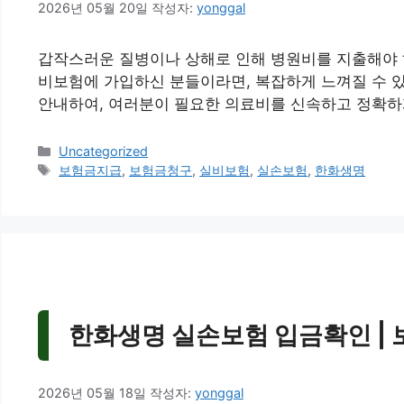
2026년 05월 20일
작성자:
yonggal
갑작스러운 질병이나 상해로 인해 병원비를 지출해야 하
비보험에 가입하신 분들이라면, 복잡하게 느껴질 수 
안내하여, 여러분이 필요한 의료비를 신속하고 정확하게
카
Uncategorized
테
태
보험금지급
,
보험금청구
,
실비보험
,
실손보험
,
한화생명
고
그
리
한화생명 실손보험 입금확인 | 보
2026년 05월 18일
작성자:
yonggal