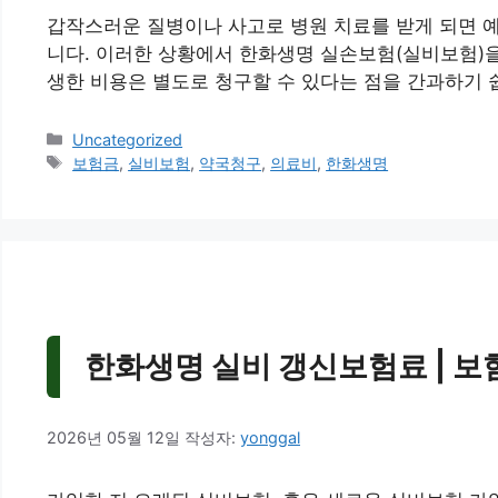
갑작스러운 질병이나 사고로 병원 치료를 받게 되면 예
니다. 이러한 상황에서 한화생명 실손보험(실비보험)을
생한 비용은 별도로 청구할 수 있다는 점을 간과하기 
카
Uncategorized
테
태
보험금
,
실비보험
,
약국청구
,
의료비
,
한화생명
고
그
리
한화생명 실비 갱신보험료 | 보험
2026년 05월 12일
작성자:
yonggal