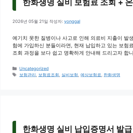
한화생명 실비 보험료 조회 + 온
2026년 05월 21일
작성자:
yonggal
예기치 못한 질병이나 사고로 인해 의료비 지출이 발생
험에 가입하신 분들이라면, 현재 납입하고 있는 보험료
조회 과정을 보다 쉽고 명확하게 안내해 드리고자 합니
카
Uncategorized
테
태
보험관리
,
보험료조회
,
실비보험
,
예상보험료
,
한화생명
고
그
리
한화생명 실비 납입증명서 발급 방