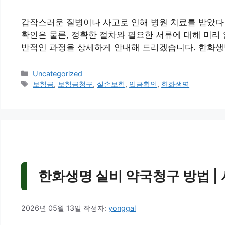
갑작스러운 질병이나 사고로 인해 병원 치료를 받았다
확인은 물론, 정확한 절차와 필요한 서류에 대해 미리
반적인 과정을 상세하게 안내해 드리겠습니다. 한화생명
카
Uncategorized
테
태
보험금
,
보험금청구
,
실손보험
,
입금확인
,
한화생명
고
그
리
한화생명 실비 약국청구 방법 | 
2026년 05월 13일
작성자:
yonggal