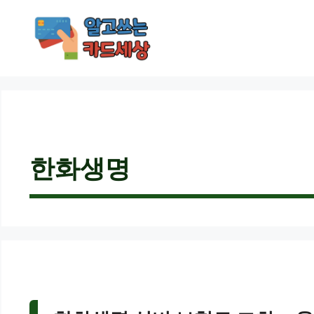
컨
텐
츠
로
건
너
뛰
기
한화생명