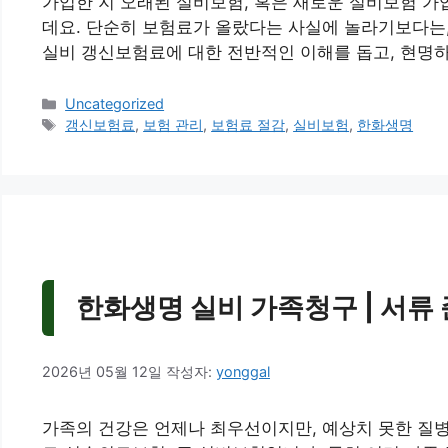
가입한 지 오래된 실비보험, 혹은 새로운 실비보험 가
데요. 단순히 보험료가 올랐다는 사실에 놀라기보다는,
실비 갱신보험료에 대한 전반적인 이해를 돕고, 현명
카
Uncategorized
테
태
갱신보험료
,
보험 관리
,
보험료 절감
,
실비보험
,
한화생명
고
그
리
한화생명 실비 가족청구 | 서류 
2026년 05월 12일
작성자:
yonggal
가족의 건강은 언제나 최우선이지만, 예상치 못한 질병