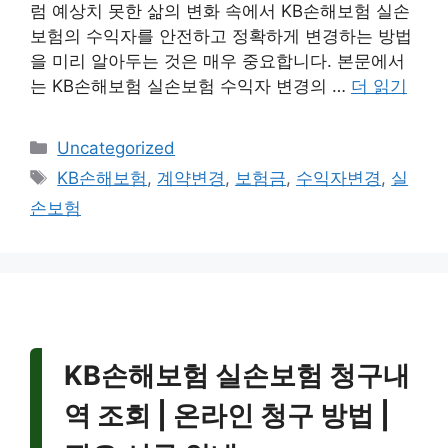
럼 예상치 못한 삶의 변화 속에서 KB손해보험 실손
보험의 수익자를 안전하고 정확하게 변경하는 방법
을 미리 알아두는 것은 매우 중요합니다. 본문에서
는 KB손해보험 실손보험 수익자 변경의 …
더 읽기
카
Uncategorized
테
태
KB손해보험
,
계약변경
,
보험금
,
수익자변경
,
실
고
그
손보험
리
KB손해보험 실손보험 청구내
역 조회 | 온라인 청구 방법 |