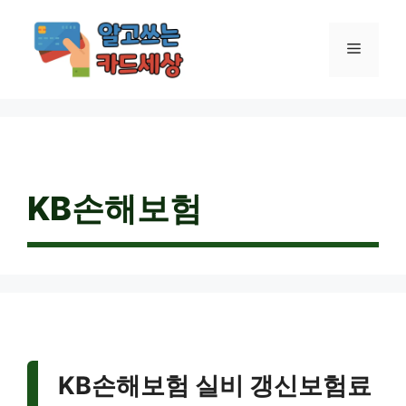
컨
텐
메
츠
로
건
뉴
너
뛰
기
KB손해보험
KB손해보험 실비 갱신보험료