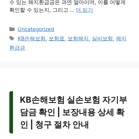
수 있는 해지환급금은 과연 얼마이며, 이를 어떻게
확인할 수 있는지, 그리고 …
더 읽기
카
Uncategorized
테
태
KB손해보험
,
보험료
,
보험해지
,
실비보험
,
해지
고
그
환급금
리
KB손해보험 실손보험 자기부
담금 확인 | 보장내용 상세 확
인 | 청구 절차 안내