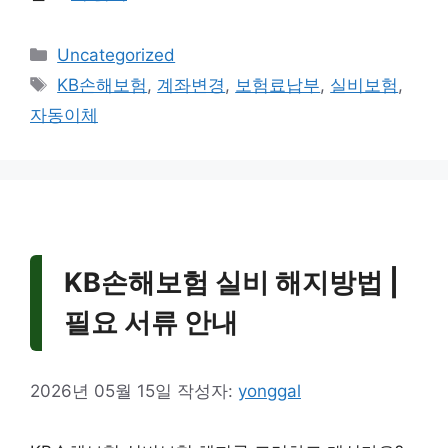
카
Uncategorized
테
태
KB손해보험
,
계좌변경
,
보험료납부
,
실비보험
,
고
그
자동이체
리
KB손해보험 실비 해지방법 |
필요 서류 안내
2026년 05월 15일
작성자:
yonggal