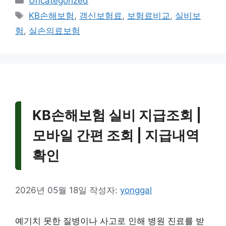
Uncategorized
테
태
KB손해보험
,
갱신보험료
,
보험료비교
,
실비보
고
그
험
,
실손의료보험
리
KB손해보험 실비 지급조회 |
모바일 간편 조회 | 지급내역
확인
2026년 05월 18일
작성자:
yonggal
예기치 못한 질병이나 사고로 인해 병원 진료를 받